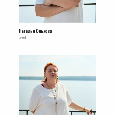
Наталья Ольхова
су-шеф