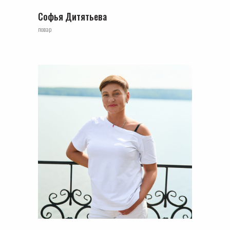
Софья Дитятьева
повар