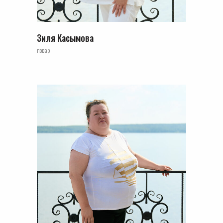
Зиля Касымова
повар