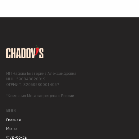
ИП Чадова Екатерина Александровна
ИНН: 590848820019
ОГРНИП: 320595800014957
*Компания Meta запрещена в России
МЕНЮ
Главная
Меню
Фуд-боксы