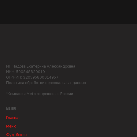
ИП Чадова Екатерина Александровна
ИНН: 590848820019
ОГРНИП: 320595800014957
Политика обработки персональных данных
*Компания Meta запрещена в России
МЕНЮ
Главная