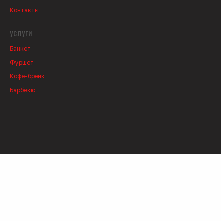
Меню
Фуд-боксы
Контакты
УСЛУГИ
Банкет
Фуршет
Кофе-брейк
Барбекю