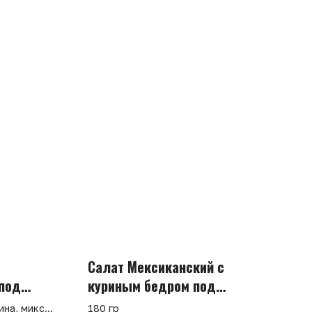
Салат Мексиканский с
под
куриным бедром под
кунжутным соусом
ина, микс
180 гр