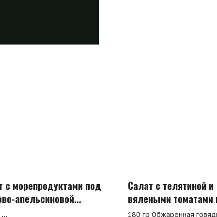
т с морепродуктами под
Салат с телятиной и
ово-апельсиновой
вялеными томатами 
авкой
соусом айоли
р
180 гр Обжаренная говяд