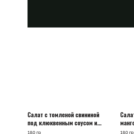
Салат с томленой свининой
Сала
под клюквенным соусом и
манг
айоли
запр
180 гр
180 г