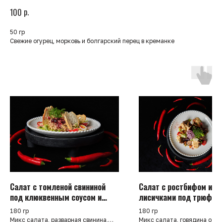
р.
100
50 гр
Свежие огурец, морковь и болгарский перец в креманке
Салат с томленой свининой
Салат с ростбифом и
под клюквенным соусом и
лисичками под трюфе
айоли
соусом
180 гр
180 гр
Микс салата, разварная свинина,
Микс салата, говядина отва