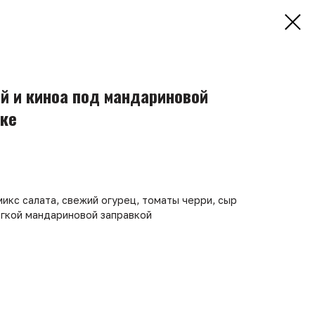
ой и киноа под мандариновой
нке
микс салата, свежий огурец, томаты черри, сыр
гкой мандариновой заправкой