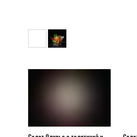
Салат Оливье с телятиной и
Сала