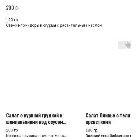
р.
200
120 гр
Свежие помидоры и огурцы с растительным маслом
Салат с куриной грудкой и
Салат Оливье с телятин
шампиньонами под соусом
креветками
чимичури
180 гр
180 гр
Копченая куриная грудка, микс
(не доступен к продаже в п
Говяжий ростбиф, отварные