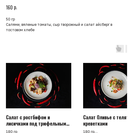
р.
160
50 гр
Салями, вяленые томаты, сыр творожный и салат айсберг в
тостовом хлебе
Салат с ростбифом и
Салат Оливье с телятин
лисичками под трюфельным
креветками
соусом
180 гр
180 гр