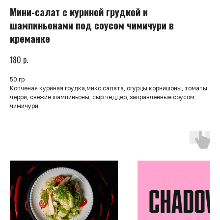
Мини-салат с куриной грудкой и
шампиньонами под соусом чимичури в
креманке
р.
180
50 гр
Копченая куриная грудка,микс салата, огурцы корнишоны, томаты
черри, свежие шампиньоны, сыр чеддер, заправленные соусом
чимичури