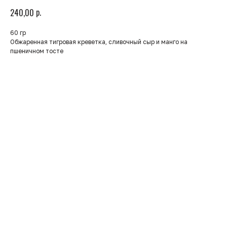
р.
240,00
60 гр
Обжаренная тигровая креветка, сливочный сыр и манго на
пшеничном тосте