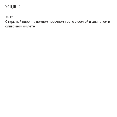
р.
240,00
70 гр
Открытый пирог на нежном песочном тесте с семгой и шпинатом в
сливочном омлете