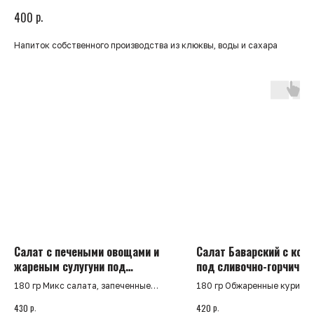
р.
400
Напиток собственного производства из клюквы, воды и сахара
Салат с печеными овощами и
Салат Баварский с кол
жареным сулугуни под
под сливочно-горчичн
ореховым соусом
соусом
180 гр Микс салата, запеченные
180 гр Обжаренные курины
тыква, картофель, баклажан и перец
колбаски, картофельные д
р.
р.
430
420
болгарский, обжаренный сулугуни в
фри, маринованный огурец,