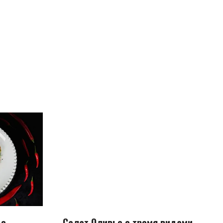
 с
Салат Оливье с тремя видами