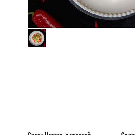
Салат Цезарь с куриной
Сала