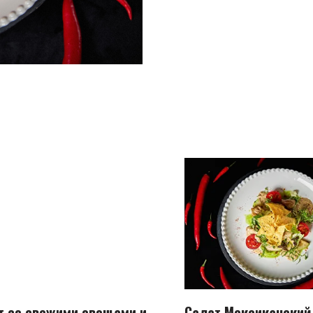
т со свежими овощами и
Салат Мексиканский