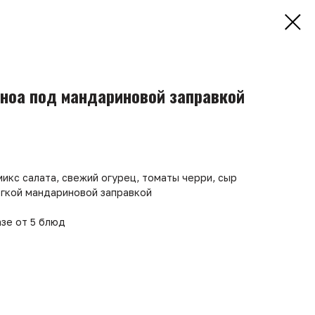
иноа под мандариновой заправкой
микс салата, свежий огурец, томаты черри, сыр
гкой мандариновой заправкой
зе от 5 блюд