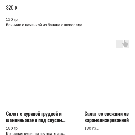
р.
320
120 гр
Блинчик с начинкой из банана с шоколада
Салат с куриной грудкой и
Салат со свежими овощ
шампиньонами под соусом
карамелизированной б
чимичури
под соусом чимичури
180 гр
180 гр
Копченая куриная грудка, микс
Микс салата, свежие томат