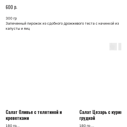
р.
600
300 гр
Запеченный пирожок из сдобного дрожжевого теста с начинкой из
капусты и яиц
Салат Оливье с телятиной и
Салат Цезарь с куриной
креветками
грудкой
180 гр
180 гр