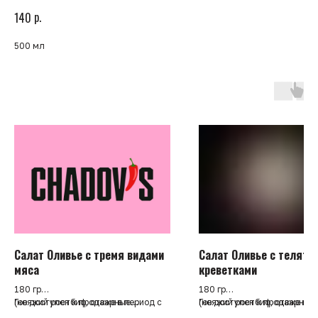
р.
140
500 мл
Салат Оливье с тремя видами
Салат Оливье с телятин
мяса
креветками
180 гр
180 гр
(не доступен к продаже в период с
Говяжий ростбиф, отварные
(не доступен к продаже в п
Говяжий ростбиф, отварные
01.06 до 31.08)
картофель и морковь, вареное
01.06 до 31.08)
картофель и морковь, варен