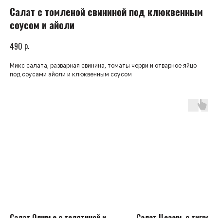
Салат с томленой свининой под клюквенным
соусом и айоли
р.
490
Микс салата, разварная свинина, томаты черри и отварное яйцо
под соусами айоли и клюквенным соусом
Салат Оливье с телятиной и
Салат Цезарь с тигров