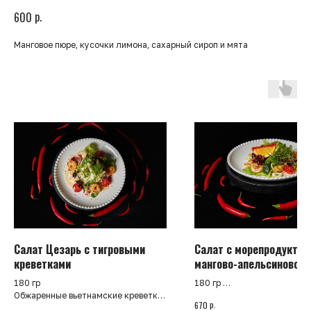
р.
600
Манговое пюре, кусочки лимона, сахарный сироп и мята
Салат Цезарь с тигровыми
Салат с морепродуктам
креветками
мангово-апельсиновой
заправкой
180 гр
180 гр
Обжаренные вьетнамские креветки,
Обжаренный кальмар, мясо
р.
670
микс салата, томаты черри, сыр
тигровые креветки, микс са