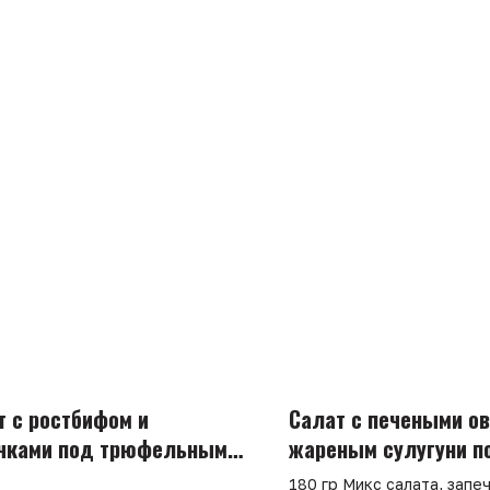
т с ростбифом и
Салат с печеными о
чками под трюфельным
жареным сулугуни п
ом
ореховым соусом
180 гр Микс салата, запе