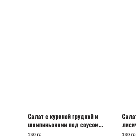
Салат с куриной грудкой и
Сала
шампиньонами под соусом
лиси
чимичури
соус
180 гр
180 гр