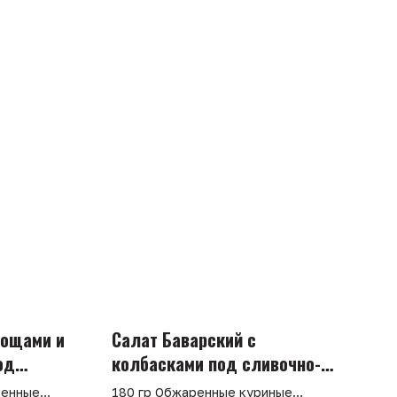
вощами и
Салат Баварский с
од
колбасками под сливочно-
горчичным соусом
ченные
180 гр Обжаренные куриные