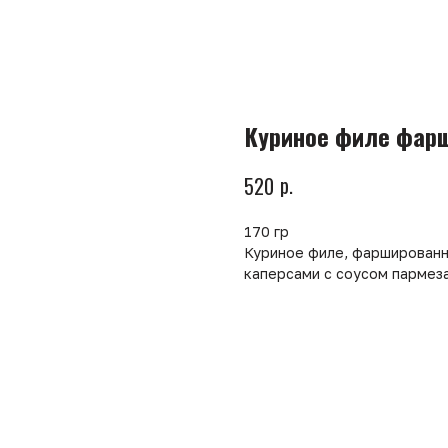
Куриное филе фарш
р.
520
170 гр
Куриное филе, фаршированн
каперсами с соусом пармеза