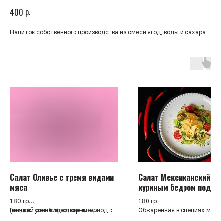
р.
400
Напиток собственного производства из смеси ягод, воды и сахара
Салат Оливье с тремя видами
Салат Мексиканский с
мяса
куриным бедром под
кунжутным соусом
180 гр
180 гр
(не доступен к продаже в период с
Говяжий ростбиф, отварные
Обжаренная в специях мяко
01.06 до 31.08)
картофель и морковь, вареное
куриного бедра, микс салат