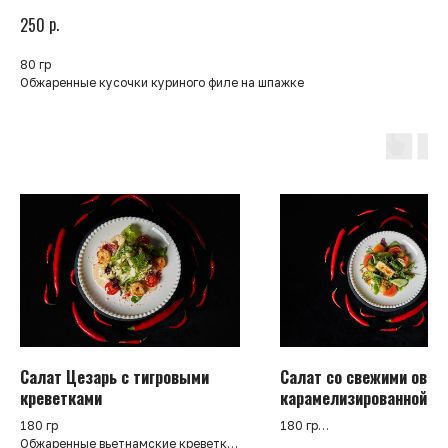
р.
250
80 гр
Обжаренные кусочки куриного филе на шпажке
Салат Цезарь с тигровыми
Салат со свежими овощ
креветками
карамелизированной б
под соусом чимичури
180 гр
180 гр
Обжаренные вьетнамские креветки,
Микс салата, свежие томат