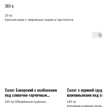
р.
360
20 гр
Красная икра с творожным сыром в тарталетке
Салат Баварский с колбасками
Салат с куриной грудко
под сливочно-горчичным
шампиньонами под соу
соусом
чимичури
180 гр Обжаренные куриные
180 гр
колбаски, картофельные дольки
Копченая куриная грудка, 