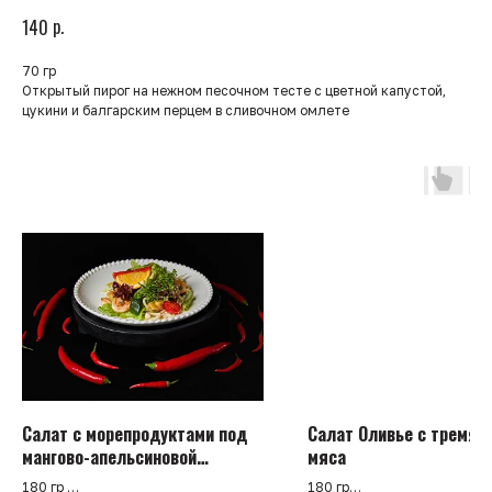
р.
140
70 гр
Открытый пирог на нежном песочном тесте с цветной капустой,
цукини и балгарским перцем в сливочном омлете
Салат с морепродуктами под
Салат Оливье с тремя 
мангово-апельсиновой
мяса
заправкой
180 гр
180 гр