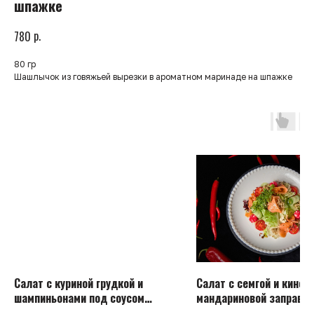
шпажке
р.
780
80 гр
Шашлычок из говяжьей вырезки в ароматном маринаде на шпажке
Салат с куриной грудкой и
Салат с семгой и киноа
шампиньонами под соусом
мандариновой заправко
чимичури