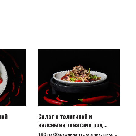
ной
Салат с телятиной и
вялеными томатами под
соусом айоли
180 гр Обжаренная говядина, микс