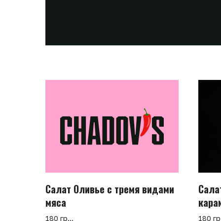
Салат Оливье с тремя видами
Сала
мяса
кара
под 
180 гр
180 гр