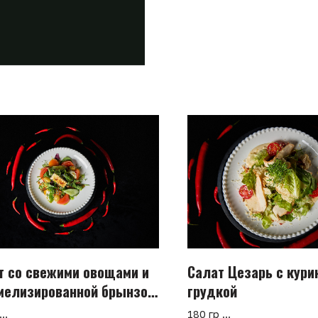
т со свежими овощами и
Салат Цезарь с кури
мелизированной брынзой
грудкой
соусом чимичури
180 гр