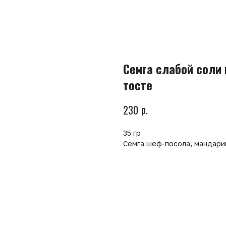
Семга слабой соли 
тосте
р.
230
35 гр
Семга шеф-посола, мандарин