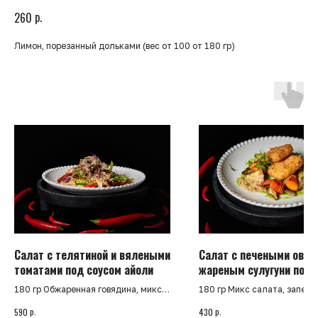
р.
260
Лимон, порезанный дольками (вес от 100 от 180 гр)
Салат с телятиной и вялеными
Салат с печеными овощ
томатами под соусом айоли
жареным сулугуни под
ореховым соусом
180 гр Обжаренная говядина, микс
180 гр Микс салата, запеч
салата, перец болгарский, свежий
тыква, картофель, баклажан
р.
р.
590
430
огурец, вяленые томаты, помидоры
болгарский, обжаренный су