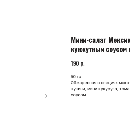
Мини-салат Мексик
кунжутным соусом 
р.
190
50 гр
Обжаренная в специях мякот
цукини, мини кукуруза, том
соусом