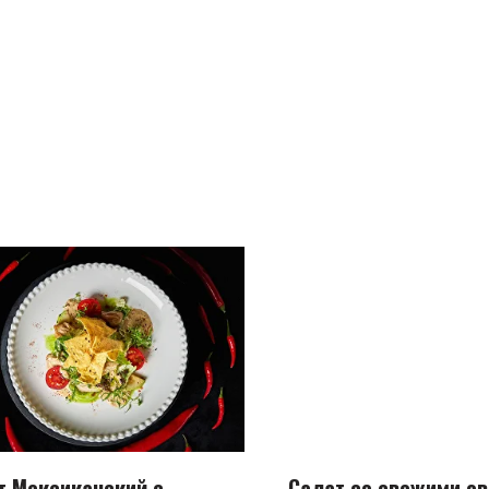
т Мексиканский с
Салат со свежими о