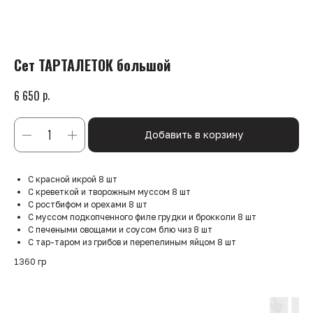
Сет ТАРТАЛЕТОК большой
р.
6 650
Добавить в корзину
С красной икрой 8 шт
С креветкой и творожным муссом 8 шт
С ростбифом и орехами 8 шт
С муссом подкопченного филе грудки и брокколи 8 шт
С печеными овощами и соусом блю чиз 8 шт
С тар-таром из грибов и перепелиным яйцом 8 шт
1360 гр