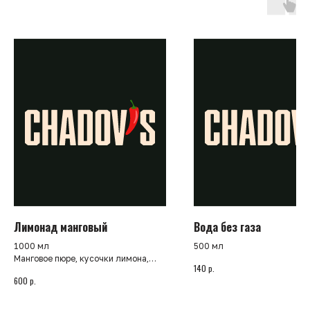
Лимонад манговый
Вода без газа
1000 мл
500 мл
Манговое пюре, кусочки лимона,
р.
140
сахарный сироп и мята
р.
600